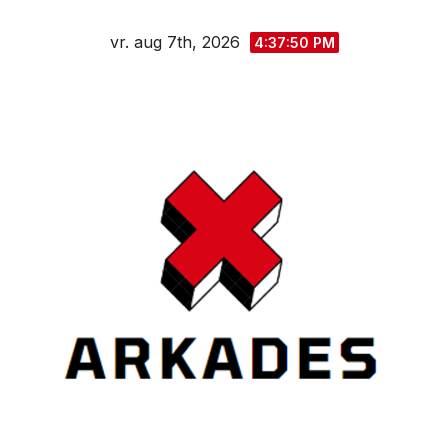
Spring
vr. aug 7th, 2026
naar
4:37:51 PM
de
inhoud