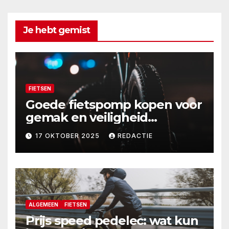
Je hebt gemist
FIETSEN
Goede fietspomp kopen voor
gemak en veiligheid
onderweg
17 OKTOBER 2025
REDACTIE
ALGEMEEN
FIETSEN
Prijs speed pedelec: wat kun