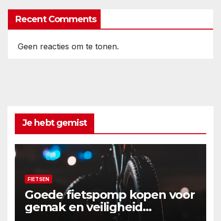
Recent Comments
Geen reacties om te tonen.
Je hebt gemist
FIETSEN
Goede fietspomp kopen voor
gemak en veiligheid
onderweg