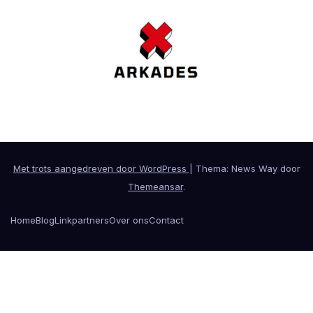
Met trots aangedreven door WordPress
|
Thema: News Way door
Themeansar
.
Home
Blog
Linkpartners
Over ons
Contact