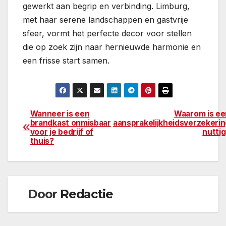
gewerkt aan begrip en verbinding. Limburg,
met haar serene landschappen en gastvrije
sfeer, vormt het perfecte decor voor stellen
die op zoek zijn naar hernieuwde harmonie en
een frisse start samen.
Wanneer is een
Waarom is ee
Berichtnavigatie
brandkast onmisbaar
aansprakelijkheidsverzekeri
voor je bedrijf of
nutti
thuis?
Door
Redactie