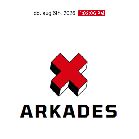
Spring
do. aug 6th, 2026
naar
1:02:07 PM
de
inhoud