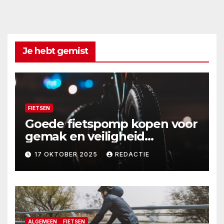
Je hebt gemist
FIETSEN
Goede fietspomp kopen voor
gemak en veiligheid
onderweg
17 OKTOBER 2025
REDACTIE
ALGEMEEN
FIETSEN