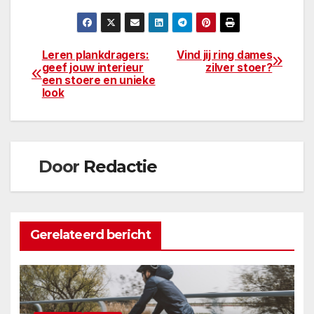
Leren plankdragers:
Vind jij ring dames
Berichtnavigatie
geef jouw interieur
zilver stoer?
een stoere en unieke
look
Door
Redactie
Gerelateerd bericht