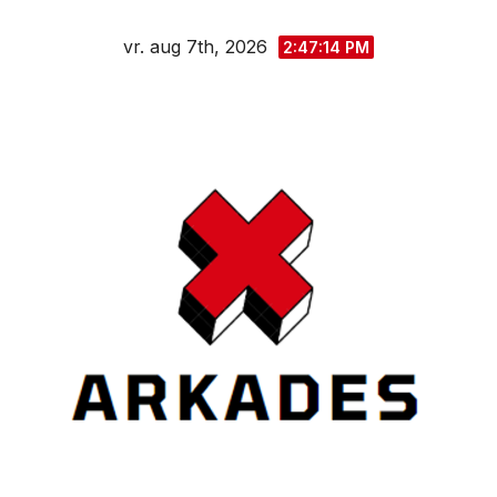
Spring
vr. aug 7th, 2026
naar
2:47:14 PM
de
inhoud