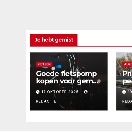
Je hebt gemist
FIETSEN
ALG
Goede fietspomp
Pr
kopen voor gemak
pe
en veiligheid
je
17 OKTOBER 2025
1
onderweg
REDACTIE
RED