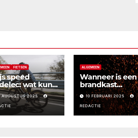
EMEEN
FIETSEN
ALGEMEEN
ijs speed
Wanneer is een
delec: wat kun
brandkast
 verwachten?
onmisbaar voor 
9 AUGUSTUS 2025
10 FEBRUARI 2025
bedrijf of thuis?
ACTIE
REDACTIE