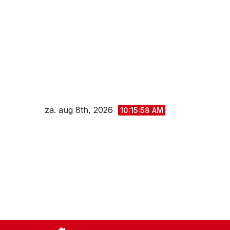
Spring
naar
de
inhoud
za. aug 8th, 2026
10:15:59 AM